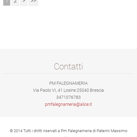
1
2
>
>>
Contatti
PM FALEGNAMERIA
Via Paolo VI, 41 Losine 25040 Brescia
3471076783
pmfalegn
ameria@a
lice.it
© 2014 Tutti i diritti riservati a Pm Falegnameria di Paterini Massimo