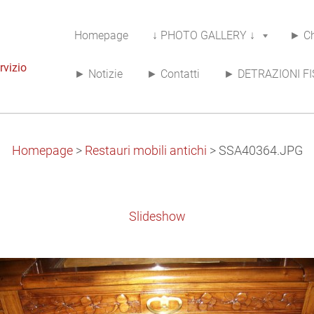
Homepage
↓ PHOTO GALLERY ↓
► Ch
rvizio
► Notizie
► Contatti
► DETRAZIONI FI
Homepage
>
Restauri mobili antichi
>
SSA40364.JPG
Slideshow