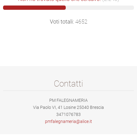
Voti totali:
4652
Contatti
PM FALEGNAMERIA
Via Paolo VI, 41 Losine 25040 Brescia
3471076783
pmfalegn
ameria@a
lice.it